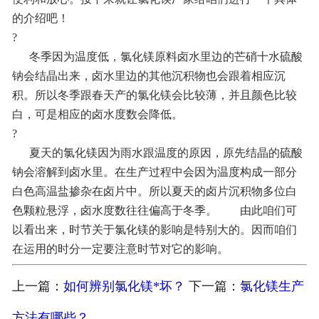
的介绍吧！
联系我们
?
冬季因为温度低，氯化镁原料卤水里边的芒硝十水硫酸
钠会结晶出来，卤水里边的其他沉积物也会跟着相应沉
积。所以冬季跟春天产的氯化镁会比较薄，并且颜色比较
白，可是相应的卤水度数会降低。
?
夏天的氯化镁因为雨水跟温度的原因，原先结晶的硫酸
钠会溶解到卤水里。在生产过程中会因为温度构成一部分
白色高温盐掺杂在卤片中。所以夏天的卤片沉积物多位白
色颗粒悬浮，卤水度数往往偏高于冬季。 由此咱们可
以看出来，时节关于氯化镁的影响是特别大的。因而咱们
在运用的时分一定要注意时节对它的影响。
上一篇：
如何辨别氯化镁*坏？
下一篇：
氯化镁生产
方法有哪些？