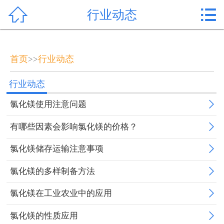


行业动态
首页

产品中心
首页
行业动态
>>
新闻中心
行业动态
公司形象

氯化镁使用注意问题
公司简介

有哪些因素会影响氯化镁的价格？
氯化镁价格

氯化镁储存运输注意事项
作用用途

氯化镁的多样制备方法
行业动态

氯化镁在工业农业中的应用

氯化镁的性质应用
常见问题