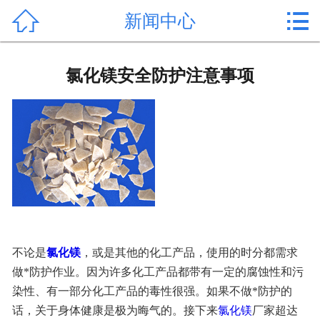


新闻中心
首页

产品中心
氯化镁安全防护注意事项
新闻中心
公司形象
公司简介
氯化镁价格
作用用途
不论是
氯化镁
，或是其他的化工产品，使用的时分都需求
做*防护作业。因为许多化工产品都带有一定的腐蚀性和污
行业动态
染性、有一部分化工产品的毒性很强。如果不做*防护的
常见问题
话，关于身体健康是极为晦气的。接下来
氯化镁
厂家超达