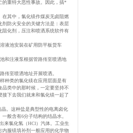
亡的重特大恶性事故。因此，搞*
。
。在其中，氯化镁作煤炭无卤阻燃
化剂防火安全的关键方法是：表层
化阻化剂，压注和喷洒系统软件有
水溶液池安裝在矿用防平板货车
液池和注液泵根据管路传至喷洒地
管路传至喷洒地址开展喷洒。
一样种类的氯化镁在应用层面是有
食品类中的那时候，一定要坚持不
麼接下去我们就来和氯化镁一起了
解结晶。这种盐是典型性的电离卤化
。一般含有6分子结构的结晶水。
出来氯化氢（HCl）汽体。工业生
方内服镁填补剂一般应用的化学物