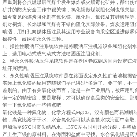
严重则将会点燃煤层气煤尘发生爆炸或火烟毒化矿井，酿出伤
矿井的防火安全工作中很关键，
氯化镁
做煤炭阻化剂也很关键
如今常见的煤炭阻化剂有
氯化镁
、氯化钙、氯铵及其硅酸钠等
剂对褐煤、长焰煤和气煤有不错的阻化实际效果。煤炭运用阻
喷洒，用打孔向媒体压注及其运用专业设备向采空区送进做雾
操控性、纹绣和永久性三种。
1、操控性喷洒压注系统软件是将喷洒压注机器设备和阻化剂
上，选用电动式或气动式方法喷洒压注阻化剂。
2、半永久性喷洒压注系统软件是在盘区巷或硐房间内设定贮
址开展喷洒。
3、永久性喷洒压注系统软件是在路面设定永久性贮液池根据
实际上氯化镁的应用范畴我们早已讲过*多遍了。要了解，不
差别的。由于有关氯化镁而言，这是一种工业用品，被应用到
懈一定的精密度，要是那样，才可以确保食品类的安全性。那
解一下氯化镁的一些特点吧
氯化镁是一种氟化物，化学方程式MgCl2。没有颜色而易潮
物，高宽比溶于于水。水合氯化镁可以从食盐水或海面中获取
但加温至95℃时丧失结晶水。135℃左右时刚开始分裂，并释放
产上生产镁的原材料。在海面和盐卤中寻找。水合氯化镁是药