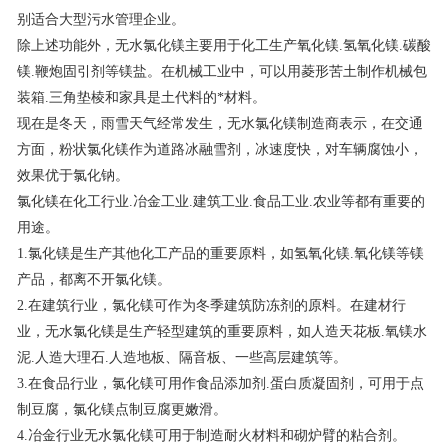
别适合大型污水管理企业。
联系我们
除上述功能外，无水氯化镁主要用于化工生产氧化镁.氢氧化镁.碳酸
镁.鞭炮固引剂等镁盐。在机械工业中，可以用菱形苦土制作机械包
装箱.三角垫棱和家具是土代料的*材料。
现在是冬天，雨雪天气经常发生，无水氯化镁制造商表示，在交通
方面，粉状氯化镁作为道路冰融雪剂，冰速度快，对车辆腐蚀小，
效果优于氯化钠。
氯化镁在化工行业.冶金工业.建筑工业.食品工业.农业等都有重要的
用途。
1.氯化镁是生产其他化工产品的重要原料，如氢氧化镁.氧化镁等镁
产品，都离不开氯化镁。
2.在建筑行业，氯化镁可作为冬季建筑防冻剂的原料。在建材行
业，无水氯化镁是生产轻型建筑的重要原料，如人造天花板.氧镁水
泥.人造大理石.人造地板、隔音板、一些高层建筑等。
3.在食品行业，氯化镁可用作食品添加剂.蛋白质凝固剂，可用于点
制豆腐，氯化镁点制豆腐更嫩滑。
4.冶金行业无水氯化镁可用于制造耐火材料和砌炉臂的粘合剂。