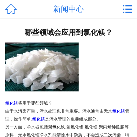


新闻中心
首页

产品中心
哪些领域会应用到氯化镁？
新闻中心
公司形象
公司简介
氯化镁价格
作用用途
氯化镁
将用于哪些领域？
由于水污染严重，污水处理也非常重要。污水通常由无水
氯化镁
管
行业动态
理，操作简单.
氯化镁
是污水管理的重要组成部分。
另一方面，净水器包括聚氯化铁.聚氯化铝.氯化镁.聚丙烯稀酰胺等
常见问题
原料，无水氯化镁净水剂能清除水中杂质，不会造成二次污染，特