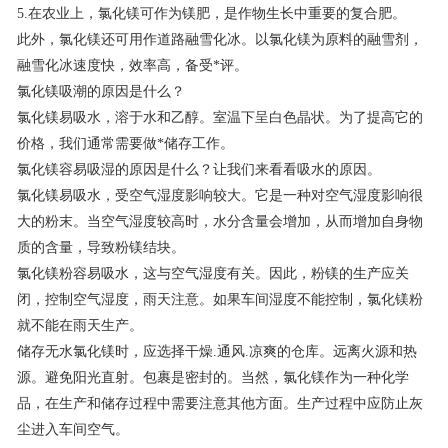
5.在农业上，氯化镁可作为镁肥，是作物生长中重要的复合肥。
此外，氯化镁还可用作道路融雪化冰。以氯化镁为原料的融雪剂，
融雪化冰速度快，效率高，备受*评。
氯化镁吸潮的原因是什么？
氯化镁易吸水，溶于水和乙醇。室温下呈白色晶状。为了提高它的
价格，我们通常需要做*储存工作。
氯化镁容易吸湿的原因是什么？让我们来看看吸水的原因。
氯化镁易吸水，受空气湿度影响较大。它是一种对空气湿度影响很
大的粉末。当空气湿度较高时，水分含量会增加，从而增加自身物
质的含量，导致粉镁结块。
氯化镁粉容易吸水，这与空气湿度有关。因此，粉镁的生产应关
闭，控制空气湿度，雨天注意。如果车间湿度不能控制，氯化镁粉
就不能在雨天生产。
储存无水氯化镁时，应选择干燥.通风.凉爽的仓库。远离火源和热
源。避免阳光直射。包裹是密封的。当然，氯化镁作为一种化学
品，在生产和储存过程中需要注意其他方面。生产过程中应防止灰
尘进入车间空气。