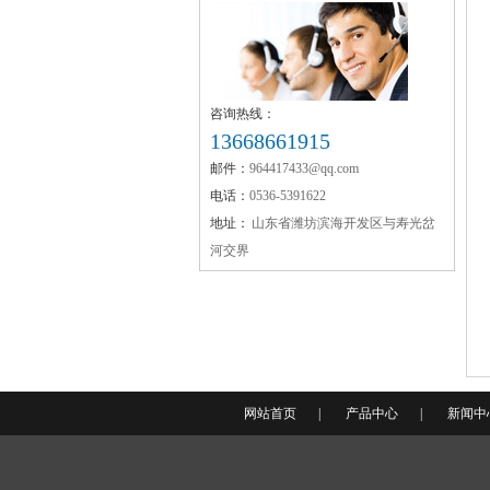
氧化镁
咨询热线：
13668661915
邮件：
964417433@qq.com
氯化镁黄片
电话：
0536-5391622
地址：
山东省潍坊滨海开发区与寿光岔
河交界
融雪剂批发
网站首页
|
产品中心
|
新闻中