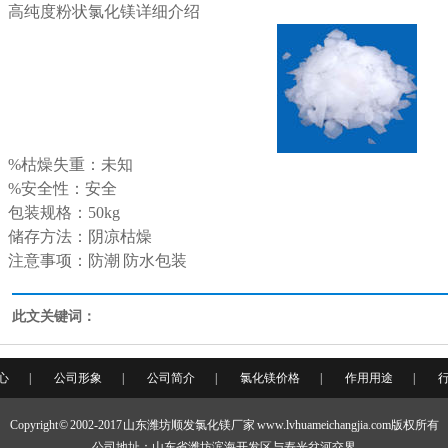
高纯度粉状氯化镁详细介绍
%枯燥失重：未知
%安全性：安全
包装规格：50kg
储存方法：阴凉枯燥
注意事项：防潮 防水包装
此文关键词：
心
|
公司形象
|
公司简介
|
氯化镁价格
|
作用用途
|
Copyright © 2002-2017 山东潍坊顺发氯化镁厂家 www.lvhuameichangjia.com版权所有
公司地址：山东省潍坊滨海开发区与寿光岔河交界