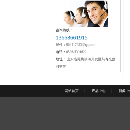
咨询热线：
13668661915
邮件：
964417433@qq.com
氯化镁黄片
电话：
0536-5391622
地址：
山东省潍坊滨海开发区与寿光岔
河交界
网站首页
|
产品中心
|
新闻中
融雪剂批发