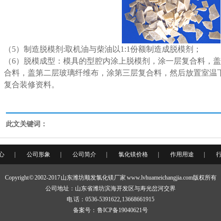
（5）制造脱模剂:取机油与柴油以1:1份额制造成脱模剂；
（6）脱模成型：模具的型腔内涂上脱模剂，涂一层复合料，
合料，盖第二层玻璃纤维布，涂第三层复合料，然后放置室温
复合装修资料。
此文关键词：
心
|
公司形象
|
公司简介
|
氯化镁价格
|
作用用途
|
Copyright © 2002-2017 山东潍坊顺发氯化镁厂家 www.lvhuameichangjia.com版权所有
公司地址：山东省潍坊滨海开发区与寿光岔河交界
电 话：0536-5391622, 13668661915
备案号：
鲁ICP备19040621号