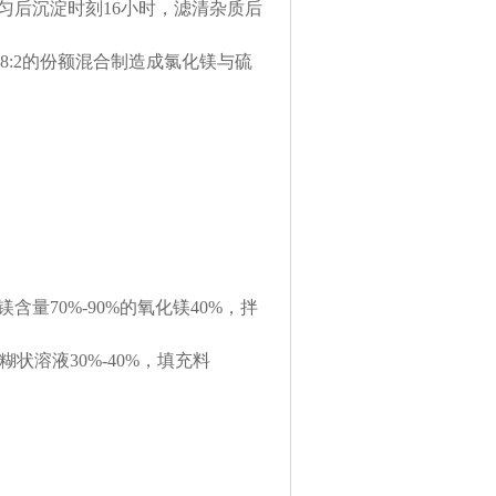
匀后沉淀时刻16小时，滤清杂质后
8:2的份额混合制造成氯化镁与硫
量70%-90%的氧化镁40%，拌
状溶液30%-40%，填充料