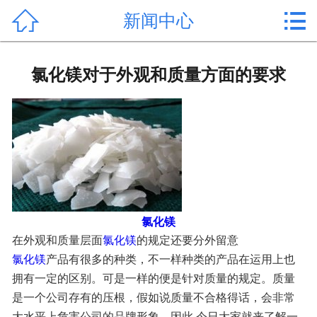


新闻中心
首页

产品中心
氯化镁对于外观和质量方面的要求
新闻中心
公司形象
公司简介
氯化镁价格
氯化镁
作用用途
在外观和质量层面
氯化镁
的规定还要分外留意
氯化镁
产品有很多的种类，不一样种类的产品在运用上也
行业动态
拥有一定的区别。可是一样的便是针对质量的规定。质量
是一个公司存有的压根，假如说质量不合格得话，会非常
常见问题
大水平上危害公司的品牌形象。因此 今日大家就来了解一