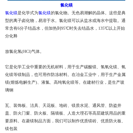
氯化镁
联系我们
氯化镁
是化学式为
氯化镁
的氯化物。无色易潮解的晶体。这些是典
型的离子卤化物，易溶于水。氯化镁可以从盐水或海水中提取。通
常含有6分子结晶水，但加热到95℃时失去结晶水，135℃以上开始
分化释
放氯化氢(HCl)气体。
它是化学工业中重要的无机材料，用于生产碳酸镁、氢氧化镁、氧
化镁等镁制品，也可用作防冻材料。在冶金工业中，用于生产金属
镁(熔炼电解生产)、液氯、高纯氧化镁等。在建材行业，是生产玻
璃钢
瓦、装饰板、洁具、天花板、地砖、镁质水泥、通风管、防盗井
盖、防火门窗、防火板、隔墙板、人造大理石等高层建筑用品的重
要原料。在菱镁制品方面，我们可以制作优质镁砖、优质防火板、
镁包装