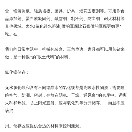
盒、镁装饰板、轻质墙板、磨具、炉具、烟花固定剂等。可用作食
品添加剂、蛋白质凝固剂、融雪剂、制冷剂、防尘剂、耐火材料等
其他领域。卤水(氯化镁水溶液)做的豆腐比石膏做的豆腐更嫩更*
吃。在
我们的日常生活中，机械包装盒、三角垫边、家具都可以用苦钻来
做，是一种很*的“以土代料”的材料。
氯化镁储存：
无水氯化镁和含有不同结晶水的氯化镁都是高吸水性物质，需要隔
绝空气、防潮、密封，存放在阴凉、干燥、通风良*的仓库中。远离
火种和热源。防止阳光直射。应与氧化剂等分开储存。，而且不应
该混
用。储存区应提供合适的材料来控制泄漏。