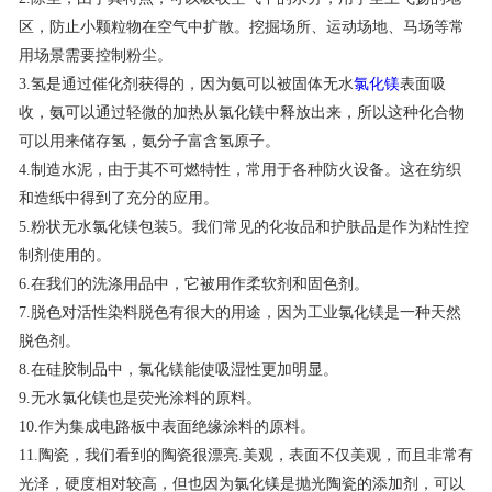
区，防止小颗粒物在空气中扩散。挖掘场所、运动场地、马场等常
联系我们
用场景需要控制粉尘。
3.氢是通过催化剂获得的，因为氨可以被固体无水
氯化镁
表面吸
收，氨可以通过轻微的加热从氯化镁中释放出来，所以这种化合物
可以用来储存氢，氨分子富含氢原子。
4.制造水泥，由于其不可燃特性，常用于各种防火设备。这在纺织
和造纸中得到了充分的应用。
5.粉状无水氯化镁包装5。我们常见的化妆品和护肤品是作为粘性控
制剂使用的。
6.在我们的洗涤用品中，它被用作柔软剂和固色剂。
7.脱色对活性染料脱色有很大的用途，因为工业氯化镁是一种天然
脱色剂。
8.在硅胶制品中，氯化镁能使吸湿性更加明显。
9.无水氯化镁也是荧光涂料的原料。
10.作为集成电路板中表面绝缘涂料的原料。
11.陶瓷，我们看到的陶瓷很漂亮.美观，表面不仅美观，而且非常有
光泽，硬度相对较高，但也因为氯化镁是抛光陶瓷的添加剂，可以