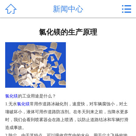


新闻中心
首页

产品中心
氯化镁的生产原理
新闻中心
公司形象
公司简介
氯化镁价格
氯化镁
的工业用途是什么？
作用用途
1.无水
氯化镁
常用作道路冰融化剂，速度快，对车辆腐蚀小，对土
壤破坏小，液体可用作道路防冻剂。在冬天到来之前，当降水更多
行业动态
时，我们会看到喷雾器会在路上喷洒，以防止道路结冰和车辆打滑
造成事故。
常见问题
2.除尘，由于其特点，可以吸收空气中的水分，用于尘土飞扬的地