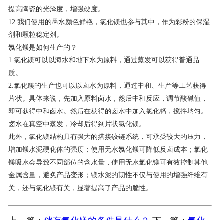
提高陶瓷的光泽度，增强硬度。
12.我们使用的墨水颜色鲜艳，氯化镁也参与其中，作为彩粉的保湿
剂和颗粒稳定剂。
氯化镁是如何生产的？
1.氯化镁可以以海水和地下水为原料，通过蒸发可以获得普通品
质。
2.氯化镁的生产也可以以卤水为原料，通过中和、生产等工艺获得
片状。具体来说，先加入原料卤水，然后中和反应，调节酸碱值，
即可获得中和卤水。然后在获得的卤水中加入氯化钙，搅拌均匀。
卤水在真空中蒸发，冷却后得到片状氯化镁。
此外，氯化镁结构具有强大的搭接铰链系统，可承受较大的压力，
增加镁水泥硬化体的强度；使用无水氯化镁可降低反卤成本；氯化
镁吸水会导致不同部位的含水量，使用无水氯化镁可有效控制其他
金属含量，避免产品变形；镁水泥的韧性不仅与使用的增强纤维有
关，还与氯化镁有关，显著提高了产品的脆性。