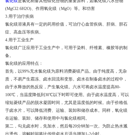
氯化镁
是氯化制备其他镁化合物的重要原料，如氯化镁六水合物
(MgCl2.6H2O)、作用氧化镁（MgO）等。和功害
联系我们
3.用于治疗疾病
氯化镁溶液具有一定的药用价值，可治疗心血管疾病、肝病、胆石
症、高血压等疾病。
4.用于工业生产
氯化镁广泛应用于工业生产中，可用于染料、纤维素、橡胶等的制
备。
氯化镁的应用特点：
首先，以99%无水氯化镁为原料消费菱镁产品。由于纯度高，无杂
质，不易产生霜冻、卤水回流和变形。卤水在制备卤水的过程中，
由于水释放的热反应，产生氯化镁。六水可将卤水温度提高80-
100℃，当温度降低到30℃以下时即可使用。由于卤水温度高，可以
缩短菱镁产品的脱水凝固时间，尤其是温度低的时候。由于价格低
于卤水片，可以降低消费、运输、装卸和储存成本。同样，氧化镁
在运输、装卸、储存和使用中与氯化镁相同。
第二，勾兑卤水时，先加水，然后每20分钟加一次。为防止热水溅
出烫伤，溶解时间将比传统卤水片适当增加1-2小时。