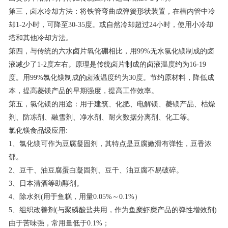
第三，卤水冷却方法：将铁管弯曲成弹簧形状装置，在槽内管中冷
却1-2小时，可降至30-35度。或自然冷却超过24小时，使用小冷却
塔和其他冷却方法。
第四，与传统的六水卤片氧化硼相比，用99%无水氯化镁制成的卤
液减少了1-2度左右。原理是传统卤片制成的卤液温度约为16-19
度。用99%氯化镁制成的卤液温度约为30度。节约原材料，降低成
本，提高菱镁产品的早期强度，提高工作效率。
第五，氯化镁的用途：用于建筑、化肥、电解镁、菱镁产品、枯燥
剂、防冻剂、融雪剂、净水剂、耐火数据分离剂、化工等。
氯化镁食品级应用:
1、氯化镁可作为豆腐凝固剂，其特点是豆腐嫩滑有弹性，豆香浓
郁。
2、豆干、油豆腐蛋白凝固剂、豆干、油豆腐不易破碎。
3、日本清酒等助酵剂。
4、除水剂(用于鱼糕，用量0.05%～0.1%）
5、组织改善剂(与聚磷酸盐共用，作为鱼糜虾糜产品的弹性增效剂)
由于苦味强，常用量低于0.1%；