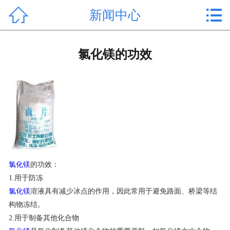


新闻中心
首页

产品中心
氯化镁的功效
新闻中心
公司形象
公司简介
氯化镁价格
氯化镁
的功效：
作用用途
1.用于防冻
氯化镁
溶液具有减少冰点的作用，因此常用于避免路面、桥梁等结
行业动态
构物冻结。
2.用于制备其他化合物
常见问题