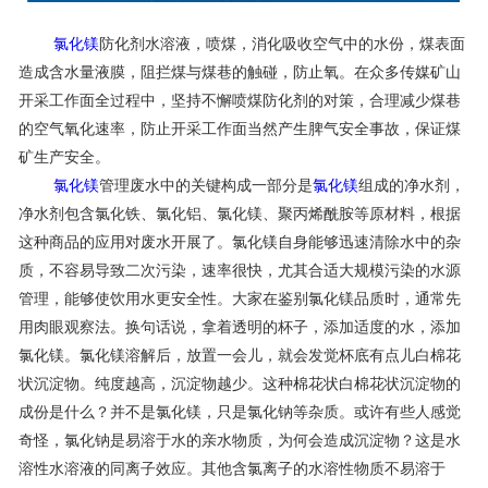
联系我们
氯化镁
防化剂水溶液，喷煤，消化吸收空气中的水份，煤表面
造成含水量液膜，阻拦煤与煤巷的触碰，防止氧。在众多传媒矿山
开采工作面全过程中，坚持不懈喷煤防化剂的对策，合理减少煤巷
的空气氧化速率，防止开采工作面当然产生脾气安全事故，保证煤
矿生产安全。
氯化镁
管理废水中的关键构成一部分是
氯化镁
组成的净水剂，
净水剂包含氯化铁、氯化铝、氯化镁、聚丙烯酰胺等原材料，根据
这种商品的应用对废水开展了。氯化镁自身能够迅速清除水中的杂
质，不容易导致二次污染，速率很快，尤其合适大规模污染的水源
管理，能够使饮用水更安全性。大家在鉴别氯化镁品质时，通常先
用肉眼观察法。换句话说，拿着透明的杯子，添加适度的水，添加
氯化镁。氯化镁溶解后，放置一会儿，就会发觉杯底有点儿白棉花
状沉淀物。纯度越高，沉淀物越少。这种棉花状白棉花状沉淀物的
成份是什么？并不是氯化镁，只是氯化钠等杂质。或许有些人感觉
奇怪，氯化钠是易溶于水的亲水物质，为何会造成沉淀物？这是水
溶性水溶液的同离子效应。其他含氯离子的水溶性物质不易溶于