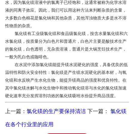
水，因为氯化镁溶液中的氯离子已经饱和，这通常被称为化学水溶
液的同离子效应。因此，我们可以用这种方法来判断杂质的含量，
大多数白色棉花是氯化钠和其他杂质，其他浑浊物质大多是水不溶
性物质的杂质。
氯化镁有工业级氯化镁和食品级氯化镁，按含水量氯化镁和六
水氯化镁，按质量分为白色片和普通片，白色片主要是酸技术生产
的氯化镁，白色透明，无杂质溶液，普通片是大锅烹饪技术生产，
一般为乳白色或咖啡色。
在水泥中添加氯化镁能提升镁水泥硬化的强度，具备优良的低
温特性和防火安全特性：氯化镁是产生镁水泥硬化的基本材，与氧
化镁和水反映产生水化生物，能提升镁商品的强度和优良特性。在
其中氯化镁水解与水化生物中和推动氧化镁溶与水化的氯化镁加速
硬化速率充分发挥溶剂功效的氯化镁吸咐水份提升商品强度。
上一篇：
氯化镁的生产要保持清洁
下一篇：
氯化镁
在各个行业里的应用