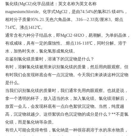
氯化镁(MgCl2)化学品描述：英文名称为英文名称
联系我们
magnesiumchloride。化学式MgCl2，是由74.54%的氯和25.镁48%，
相对分子质量95%.21.无色六角晶体。.316—2.33克/厘米3。熔点
714℃。沸点1412℃。
通常含有六种分子结晶水，即MgCl2·6H2O，易潮解。为单斜晶体，
有或咸味，具有一定的腐蚀性。.熔点116-118℃，同时分解。溶于
水，加热时失水，氯化氢形成氧化镁。
在鉴别氯化镁质量时，溶液下的沉淀物是什么？
有时，溶解氯化镁被用来识别氯化镁的质量，然后用肉眼观察。但
有时我们会发现杯底会有一点沉淀物。今天我们来谈谈这种沉淀物
是什么。
当我们识别氯化镁的质量时，我们通常先用肉眼观察。也就是说，
拿一个透明的杯子，放入适当的水，加入氯化镁。氯化镁溶解后，
放置一会儿，会发现杯底有一点白色絮状沉淀物。当然，纯度越
高，沉淀物就越少。这些絮状白色沉淀物的成分是什么？**不是氯
化镁，而是氯化钠等杂质。
有些人可能会觉得奇怪，氯化钠是一种很容易溶于水的亲水物质，