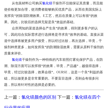
从包装材料公司购买
氯化镁
干燥剂不仅能保证其质量，而且能
联系我们
使价格更加合理，使消费者能够购买优质产品，从而在美国实际上
发挥良*的除湿防潮效果。E工艺，然后在质量上可以有很*的效
果。因此，比较后的选择无疑是良*效益的基础。
众所周知的渠道选择会产生良*的效果，得到更多客户的认
可，因此结合实际需求进行选择将是寻求良*效率的基础。直接从渠
道中选择将被更多用户接受，所以经过比较，再次选择，毕竟，干
燥剂种类更多，如何发挥良*的防潮除湿效果，需要从原料干燥剂的
质量来评价。
氯化镁
干燥剂作为一种特殊的汽车前照灯雾化保护产品，在防
潮、除湿方面可以发挥很*的效果，毕竟，产品越*，越值得选择，
毕竟，经过比较选择，效果会很*。OURSE，这是一个良*利益的基
础，所以做更多是非常重要的。不要盲目选择，否则会有很多问
题，所以有针对性的选择是必要的。
上一篇：
氯化镁颜色的区别
下一篇：
氯化镁在四个
行业里的应用