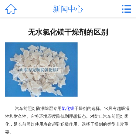


新闻中心
首页

产品中心
无水氯化镁干燥剂的区别
新闻中心
公司形象
公司简介
氯化镁价格
作用用途
汽车前照灯防潮除湿专用
氯化镁
干燥剂的选择。它具有超吸湿
行业动态
性和耐久性。它将环境湿度降低到理想状态。对防止汽车前照灯雾
化，延长前照灯使用寿命起到积极作用。选择干燥剂的类型非常重
常见问题
要。