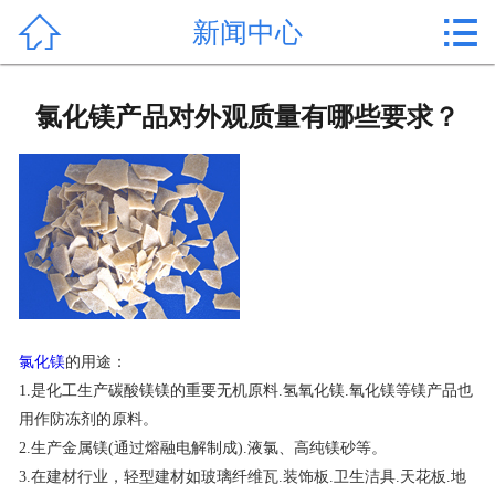


新闻中心
首页

产品中心
氯化镁产品对外观质量有哪些要求？
新闻中心
公司形象
公司简介
氯化镁价格
氯化镁
的用途：
作用用途
1.是化工生产碳酸镁镁的重要无机原料.氢氧化镁.氧化镁等镁产品也
用作防冻剂的原料。
行业动态
2.生产金属镁(通过熔融电解制成).液氯、高纯镁砂等。
常见问题
3.在建材行业，轻型建材如玻璃纤维瓦.装饰板.卫生洁具.天花板.地