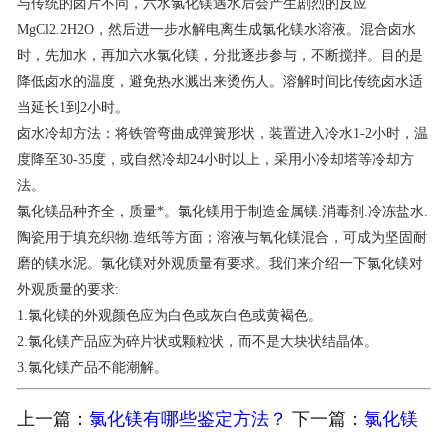
与传统的卤片不同，六水氯化镁遇水后会产生剧烈的反应
MgCl2.2H2O，然后进一步水解电离生成氯化镁水溶液。混合卤水
时，先加水，再加六水氯化镁，分批逐步参与，不断搅拌。目的是
降低卤水的温度，避免热水溅出来烫伤人。溶解时间比传统卤水适
当延长1到2小时。
卤水冷却方法：将铁管弯曲成弹簧形状，装置进入冷水1-2小时，温
度降至30-35度，或自然冷却24小时以上，采用小冷却塔等冷却方
法。
氯化镁品种齐全，质量*。氯化镁用于制造金属镁.消毒剂.冷冻盐水.
陶瓷用于填充织物.造纸等方面；溶液与氧化镁混合，可成为坚固耐
磨的镁水泥。氯化镁对外观质量有要求。我们来介绍一下氯化镁对
外观质量的要求:
1.氯化镁的外观颜色应为白色或灰白色或黄褐色。
2.氯化镁产品应为碎片状或颗粒状，而不是大块状结晶体。
3.氯化镁产品不能潮解。
上一篇：
氯化镁有哪些鉴定方法？
下一篇：
氯化镁