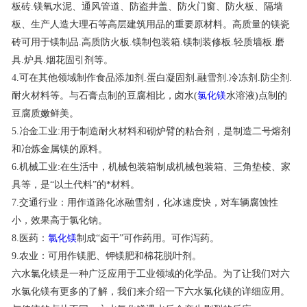
板砖.镁氧水泥、通风管道、防盗井盖、防火门窗、防火板、隔墙
联系我们
板、生产人造大理石等高层建筑用品的重要原材料。高质量的镁瓷
砖可用于镁制品.高质防火板.镁制包装箱.镁制装修板.轻质墙板.磨
具.炉具.烟花固引剂等。
4.可在其他领域制作食品添加剂.蛋白凝固剂.融雪剂.冷冻剂.防尘剂.
耐火材料等。与石膏点制的豆腐相比，卤水(
氯化镁
水溶液)点制的
豆腐质嫩鲜美。
5.冶金工业:用于制造耐火材料和砌炉臂的粘合剂，是制造二号熔剂
和冶炼金属镁的原料。
6.机械工业:在生活中，机械包装箱制成机械包装箱、三角垫棱、家
具等，是“以土代料”的*材料。
7.交通行业：用作道路化冰融雪剂，化冰速度快，对车辆腐蚀性
小，效果高于氯化钠。
8.医药：
氯化镁
制成“卤干”可作药用。可作泻药。
9.农业：可用作镁肥、钾镁肥和棉花脱叶剂。
六水氯化镁是一种广泛应用于工业领域的化学品。为了让我们对六
水氯化镁有更多的了解，我们来介绍一下六水氯化镁的详细应用。