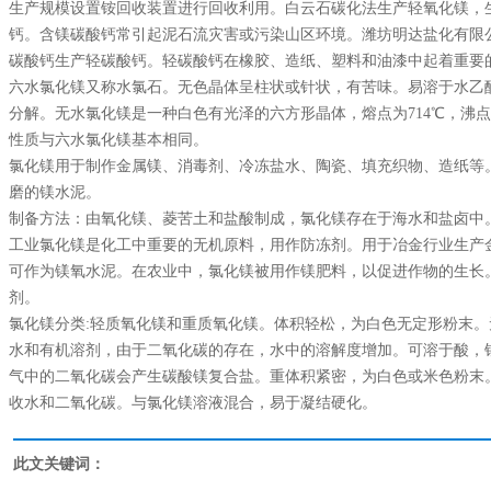
生产规模设置铵回收装置进行回收利用。白云石碳化法生产轻氧化镁，
钙。含镁碳酸钙常引起泥石流灾害或污染山区环境。潍坊明达盐化有限
碳酸钙生产轻碳酸钙。轻碳酸钙在橡胶、造纸、塑料和油漆中起着重要
六水
氯化镁
又称水氯石。无色晶体呈柱状或针状，有苦味。易溶于水乙醇，
分解。无水
氯化镁
是一种白色有光泽的六方形晶体，熔点为714℃，沸点
性质与六水氯化镁基本相同。
氯化镁用于制作金属镁、消毒剂、冷冻盐水、陶瓷、填充织物、造纸等
磨的镁水泥。
制备方法：由氧化镁、菱苦土和盐酸制成，氯化镁存在于海水和盐卤中
工业氯化镁是化工中重要的无机原料，用作防冻剂。用于冶金行业生产
可作为镁氧水泥。在农业中，氯化镁被用作镁肥料，以促进作物的生长
剂。
氯化镁分类:轻质氧化镁和重质氧化镁。体积轻松，为白色无定形粉末。无臭无味
水和有机溶剂，由于二氧化碳的存在，水中的溶解度增加。可溶于酸，
气中的二氧化碳会产生碳酸镁复合盐。重体积紧密，为白色或米色粉末
收水和二氧化碳。与氯化镁溶液混合，易于凝结硬化。
此文关键词：