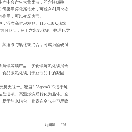
生产中会产生大量废渣，即含镁碳酸
公司采用碳化新技术，可综合利用含镁
的作用，可以变废为宝。
湿度高时易潮解。116~118℃热熔
为1412℃，高于六水氯化镁。物理化学
。其溶液与氧化镁混合，可成为坚硬耐
。
金属镁等镁产品，氯化镁与氧化镁混合
。食品级氯化镁用于豆制品中的凝固
**。密度3.58g/cm3.不溶于纯
铵盐溶液。高温燃烧后转化为晶体。空
。易于与水结合，暴露在空气中容易吸
访问量：1326