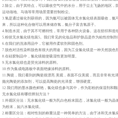
2.除尘，由于其特点，可以吸收空气中的水分，用于尘土飞扬的地区，
运动场地、马场等常用场景需要控制粉尘。
3.氢是通过催化剂获得的，因为氨可以被固体无水
氯化镁
表面吸收，氨
来，所以这种化合物可以用来储存氢，氨分子富含氢原子。
4.制造水泥，由于其不可燃特性，常用于各种防火设备。这在纺织和造
5.粉状无水氯化镁包装5。我们常见的化妆品和护肤品是作为粘性控制
6.在我们的洗涤用品中，它被用作柔软剂和固色剂。
7.脱色对活性染料脱色有很大的用途，因为工业氯化镁是一种天然脱色
8.在硅胶制品中，氯化镁能使吸湿性更加明显。
9.无水氯化镁也是荧光涂料的原料。
10.作为集成电路板中表面绝缘涂料的原料。
11.陶瓷，我们看到的陶瓷很漂亮.美观，表面不仅美观，而且非常有光
抛光陶瓷的添加剂，可以提高陶瓷的光泽度，增强硬度。
12.我们用的墨水颜色鲜艳，氯化镁也参与其中，作为彩粉的保湿剂和
无水氯化镁有哪些辨别方法？
1.外观区分法：无水氯化镁一般为乳白色粉末固态，冰氯化镁一般为晶
为粉末，如六水氯化镁。
2.称重区分法：相对性别的称重法是一种简单的方法，由于冰和无水氯