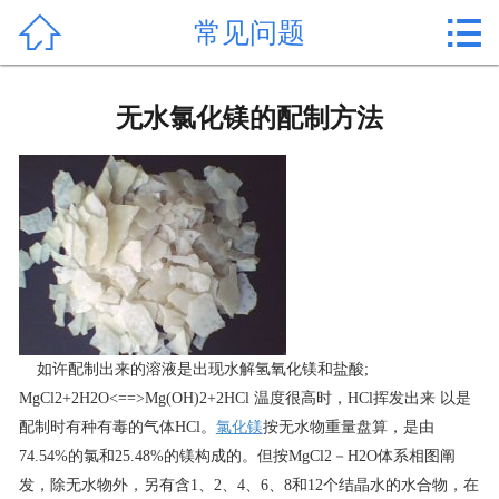


常见问题
首页

产品中心
无水氯化镁的配制方法
新闻中心
公司形象
公司简介
氯化镁价格
作用用途
如许配制出来的溶液是出现水解氢氧化镁和盐酸;
MgCl2+2H2O<==>Mg(OH)2+2HCl 温度很高时，HCl挥发出来 以是
行业动态
配制时有种有毒的气体HCl。
氯化镁
按无水物重量盘算，是由
74.54%的氯和25.48%的镁构成的。但按MgCl2－H2O体系相图阐
常见问题
发，除无水物外，另有含1、2、4、6、8和12个结晶水的水合物，在