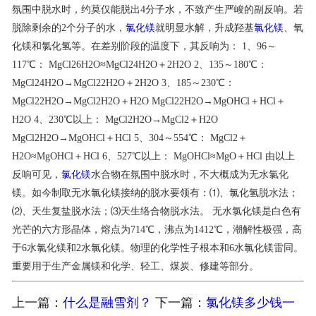
氛围中脱水时，约莫仅能脱出4分子水，不致产生严峻的副反响。若
联系我们
脱除剩余的2个分子的水，
氯化镁
就明显水解，升成羟基
氯化镁
、氧
化镁和氯化氢等。在差别阶段的温度下，其反响为： 1、96～
117℃： MgCl26H2O≈MgCl24H2O＋2H2O 2、135～180℃：
MgCl24H2O→MgCl22H2O＋2H2O 3、185～230℃：
MgCl22H2O→MgCl2H2O＋H2O MgCl22H2O→MgOHCl＋HCl＋
H2O 4、230℃以上： MgCl2H2O→MgCl2＋H2O
MgCl2H2O→MgOHCl＋HCl 5、304～554℃： MgCl2＋
H2O≈MgOHCl＋HCl 6、527℃以上： MgOHCl≈MgO＋HCl 由以上
反响可见，
氯化镁
水合物在氛围中脱水时，不大概成为无水氯化
镁。如今制取无水氯化镁接纳的脱水要领有：⑴、氯化氢脱水法；
⑵、天生复盐脱水法；⑶天生络合物脱水法。 无水氯化镁是白色有
光芒的六方形晶体，熔点为714℃，沸点为1412℃，潮解性极强，高
于6水氯化镁和2水氯化镁。物理的化学性子根本和6水氯化镁雷同。
重要用于生产金属镁和化学、轻工、煤炭、修建等部分。
上一篇：
什么是融雪剂？
下一篇：
氯化镁多少钱一