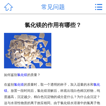


常见问题
首页

产品中心
氯化镁的作用有哪些？
新闻中心
公司形象
公司简介
氯化镁价格
如何鉴别
氯化镁
的质量？
作用用途
在鉴别
氯化镁
的质量时，取一个透明的杯子，加入适量的水和
氯化
行业动态
镁
。放置一段时间后，氯化镁溶解后，杯底出现白色棉沉积物，纯
度越高，沉淀越少。棉白色沉淀物的成分是什么？为什么会沉淀？
常见问题
这与水溶性物质的离子效应相同。由于氯化镁水溶液中的氯离子饱