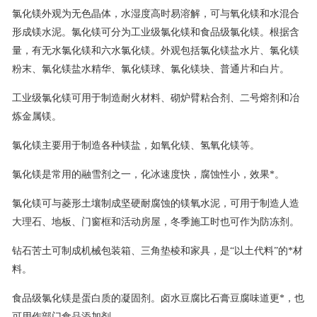
氯化镁外观为无色晶体，水湿度高时易溶解，可与氧化镁和水混合
形成镁水泥。氯化镁可分为工业级氯化镁和食品级氯化镁。根据含
量，有无水氯化镁和六水氯化镁。外观包括氯化镁盐水片、氯化镁
粉末、氯化镁盐水精华、氯化镁球、氯化镁块、普通片和白片。
工业级氯化镁可用于制造耐火材料、砌炉臂粘合剂、二号熔剂和冶
炼金属镁。
氯化镁主要用于制造各种镁盐，如氧化镁、氢氧化镁等。
氯化镁是常用的融雪剂之一，化冰速度快，腐蚀性小，效果*。
氯化镁可与菱形土壤制成坚硬耐腐蚀的镁氧水泥，可用于制造人造
大理石、地板、门窗框和活动房屋，冬季施工时也可作为防冻剂。
钻石苦土可制成机械包装箱、三角垫棱和家具，是“以土代料”的*材
料。
食品级氯化镁是蛋白质的凝固剂。卤水豆腐比石膏豆腐味道更*，也
可用作部门食品添加剂。