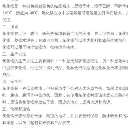
氯化镁
是一种白色或微黄色的结晶粉末，易溶于水，溶于乙醇、甲醇等
116℃，沸点为148℃。氯化镁在水中的溶解度随着温度的升高而增大
沉淀。
二、用途
氯化镁在工业、农业、医药等领域有着广泛的应用。在工业方面，氯化
化镁、菱镁水泥等；在农业方面，氯化镁可以作为肥料和农药的添加剂
化镁可以用于治疗缺镁症、抽搐症等疾病。
三、生产方法
氯化镁的生产方法主要有两种：一种是天然矿藏提取法，另一种是化学
中提取氯化镁，经过加工得到成品。化学合成法是通过化学反应将原料
成品。
四、安全性
氯化镁是一种低毒物质，但在高浓度下会对人体造成危害。如果误食或
吐、腹痛、腹泻等中毒症状。因此，在使用氯化镁时应该注意安全防护
时，应该将氯化镁存放在干燥、阴凉的地方，远离火源和热源。
五、储存和运输
氯化镁应该储存在干燥、阴凉的地方，并且要密封保存，防止吸潮和污
和摩擦，以免引起包装破损和产品损失。