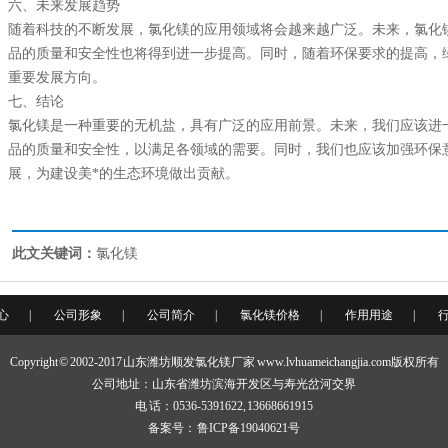
六、未来发展趋势
随着科技的不断发展，氯化镁的应用领域将会越来越广泛。未来，氯化
品的质量和安全性也将得到进一步提高。同时，随着环保要求的提高，
重要发展方向。
七、结论
氯化镁是一种重要的无机盐，具有广泛的应用前景。未来，我们应该进
品的质量和安全性，以满足各领域的需要。同时，我们也应该加强环保
展，为建设美*的生态环境做出贡献。
此文关键词：
氯化镁
心
|
公司形象
|
公司简介
|
氯化镁价格
|
作用用途
|
Copyright © 2002-2017 山东潍坊顺发氯化镁厂家 www.lvhuameichangjia.com版权所有
公司地址：山东省潍坊滨海开发区与寿光岔河交界
电 话：0536-5391622, 13668661915
备案号：
鲁ICP备19040621号