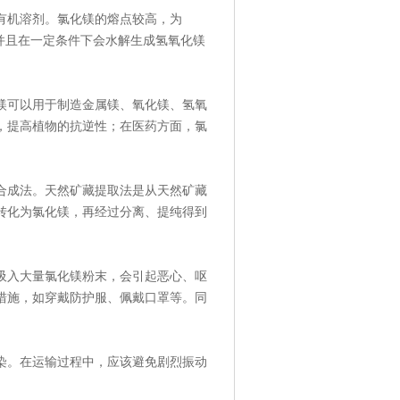
有机溶剂。氯化镁的熔点较高，为
，并且在一定条件下会水解生成氢氧化镁
镁可以用于制造金属镁、氧化镁、氢氧
，提高植物的抗逆性；在医药方面，氯
合成法。天然矿藏提取法是从天然矿藏
转化为氯化镁，再经过分离、提纯得到
吸入大量氯化镁粉末，会引起恶心、呕
措施，如穿戴防护服、佩戴口罩等。同
染。在运输过程中，应该避免剧烈振动