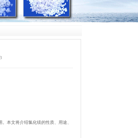
3
用。本文将介绍
氯化镁
的性质、用途、