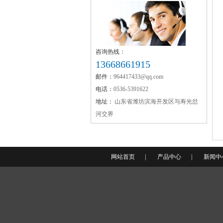
咨询热线：
13668661915
融雪剂批发
邮件：
964417433@qq.com
电话：
0536-5391622
地址：
山东省潍坊滨海开发区与寿光岔
河交界
氧化镁
网站首页
|
产品中心
|
新闻中