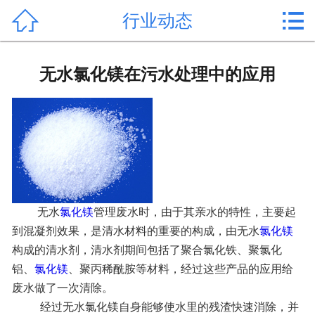


行业动态
首页

产品中心
无水氯化镁在污水处理中的应用
新闻中心
公司形象
公司简介
氯化镁价格
无水
氯化镁
管理废水时，由于其亲水的特性，主要起
到混凝剂效果，是清水材料的重要的构成，由无水
氯化镁
作用用途
构成的清水剂，清水剂期间包括了聚合氯化铁、聚氯化
行业动态
铝、
氯化镁
、聚丙稀酰胺等材料，经过这些产品的应用给
废水做了一次清除。
常见问题
经过无水氯化镁自身能够使水里的残渣快速消除，并