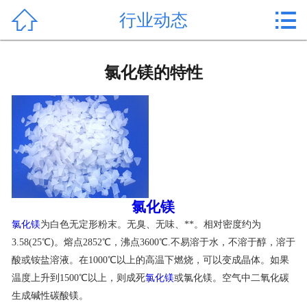


行业动态
首页

产品中心
氯化镁的特性
新闻中心
公司形象
公司简介
氯化镁价格
氯化镁
氯化镁
为白色无定形粉末。无臭、无味、**。相对密度约为
作用用途
3.58(25℃)。熔点2852℃，沸点3600℃.不易溶于水，不溶于醇，溶于
酸或铵盐溶液。在1000℃以上的高温下燃烧，可以变成晶体。如果
行业动态
温度上升到1500℃以上，则成死
氯化镁
或氯化镁。空气中二氧化碳
常见问题
生成碱性碳酸镁。