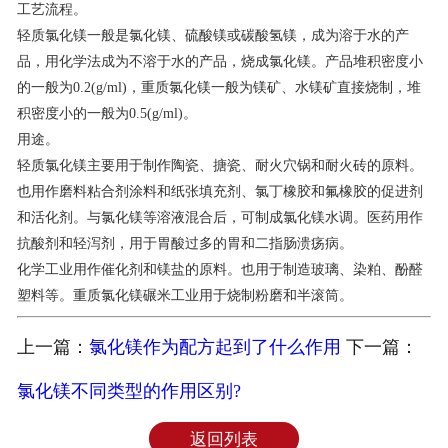
工艺流程。
联系我们
轻质氯化镁一般是氯化镁、硫酸镁或碳酸氢镁，成为溶于水的产
品，用化学法成为不溶于水的产品，烧成氯化镁。产品堆积密度小
的一般为0.2(g/ml)，重质氯化镁一般为镁矿、水镁矿直接烧制，堆
积密度小的一般为0.5(g/ml)。
用途。
轻质氯化镁主要用于制作陶瓷、搪瓷、耐火穴锅和耐火砖的原料。
也用作磨料粘合剂涂料和纸张填充剂、氯丁橡胶和氟橡胶的促进剂
和活化剂。与氯化镁等溶液混合后，可制成氯化镁水调。医药用作
抗酸剂和轻泻剂，用于胃酸过多的胃和二指肠溃疡病。
化学工业用作催化剂和镁盐的原料。也用于制造玻璃、染粕、酚醛
塑料等。重质氯化镁碾米工业用于烧制粉磨和半滚筒。
上一篇：
氯化镁作为配方起到了什么作用
下一篇：
氯化镁不同类型的作用区别?
返回列表