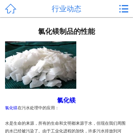


行业动态
首页

产品中心
氯化镁制品的性能
新闻中心
公司形象
公司简介
氯化镁价格
作用用途
氯化镁
氯化镁
在污水处理中的应用：
行业动态
水是生命的来源，所有的生命和文明都来源于水，但现在我们周围
常见问题
的水已经被污染了。由于工业化进程的加快，许多污水排放到河