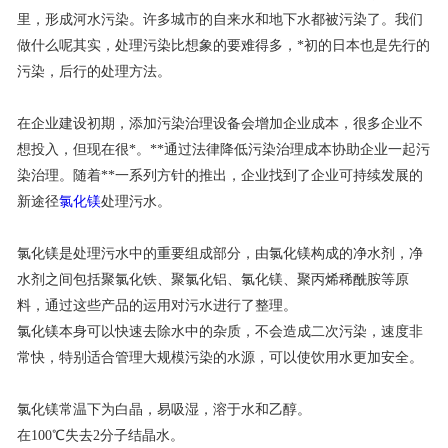
里，形成河水污染。许多城市的自来水和地下水都被污染了。我们
联系我们
做什么呢其实，处理污染比想象的要难得多，*初的日本也是先行的
污染，后行的处理方法。
在企业建设初期，添加污染治理设备会增加企业成本，很多企业不
想投入，但现在很*。**通过法律降低污染治理成本协助企业一起污
染治理。随着**一系列方针的推出，企业找到了企业可持续发展的
新途径
氯化镁
处理污水。
氯化镁是处理污水中的重要组成部分，由氯化镁构成的净水剂，净
水剂之间包括聚氯化铁、聚氯化铝、氯化镁、聚丙烯稀酰胺等原
料，通过这些产品的运用对污水进行了整理。
氯化镁本身可以快速去除水中的杂质，不会造成二次污染，速度非
常快，特别适合管理大规模污染的水源，可以使饮用水更加安全。
氯化镁常温下为白晶，易吸湿，溶于水和乙醇。
在100℃失去2分子结晶水。