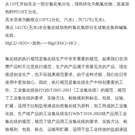
从110℃开始失去一部分氯化氢分化，强热转化为氧氯化物，急速加
热时约118℃分化。
其水溶液为酸熔点118°C(分化、六水)，为712℃(无水)。
沸点:1412℃(无水)水合氯化镁加热时氯化氢部分生成氧化氢和碱氯
化镁。
MgCl2+H2O==加热===Mg(OH)Cl+HCl↑。
氯化镁的执行规范是氯化镁生产中非常重要的规范。如果我们在消
费产品时不注意执行规范，生产的产品属于质量无关的产品。现在
推进创业生产，也不应脱离规范要求。由于这种才能，我们在日常
使用中更加放心。因此，执行规范是氯化镁生产中特别重要的工
作。工业氯化镁执行QB/T2605-2003《工业氯化镁》的规范，规范
了工业氯化镁的要求、实验方法、检验规则和标志、包装、运输、
贮藏，适用于以制盐母液或自然氯化镁为原料，加工而成的工业氯
化镁。生产镁产品的工业氯化镁实行WB/T1018-2002镁产品用工业
氯化镁的规范，规范了镁产品用工业氯化镁的要求、实验方法、检
验规则、包装、标志、运输和贮藏，适用于盐工业排放的盐卤液提