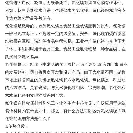
化镁进入血夜，凝血，无疑会死亡。氯化镁对温血动物有破坏性。
联系我们
例如，杨白劳淡盐水自杀，生理盐水为氯化镁。氯化镁饱和溶液应
作为危险化学品妥善储存。
氯化镁是微毒的，因为氯化镁是食品工业或镁肥料的原料。氯化镁
一般出现在海上，不超过一定的浓度值，安全。氯化镁的蛋白质凝
结效果在豆腐、猪红等食品中很常见。工业生产氯化镁与其他正离
子体，不能同时用于食品工业。食品工业氯化镁是一种食品级，在
购买时应建立差异。
氯化镁是化工制造业中常见的化工原料。为了更*地融入加工制造业
的发展趋势，我们将再次开发和设计产品。由于含水量不同，销售
市场上销售商品的关键是氯化镁和六水氯化镁。氯化镁是一种透明
的六方结晶，具有光泽。与六水氯化镁相比，它更吸潮。氯化镁和
六水氯化镁的物理性质差别不大。
氯化镁在镁金属材料和化工企业的生产中很常见，广泛应用于建筑
装饰材料的装饰设计中。那么，有什么方法可以区分氯化镁呢？氯
化镁的识别方法是什么？
1.传热介质：