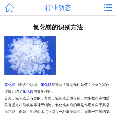


行业动态
首页

产品中心
氯化镁的识别方法
新闻中心
公司形象
公司简介
氯化镁价格
氯化镁
用于各个领域。
氯化镁
有毒吗？毒副作用如何？今天的写作
作用用途
详细介绍了
氯化镁
的毒副作用。
首先，氯化镁是有害的，其次，氯化镁是微毒的。大多数有毒物质
行业动态
只有凝血功能或破坏神经细胞。氯化镁本身的毒副作用来自于其凝
常见问题
血功能。例如，生理盐水点豆腐是一种凝结蛋白。如果一定量的氯