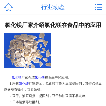


行业动态
首页

产品中心
氯化镁厂家介绍氯化镁在食品中的应用
新闻中心
公司形象
公司简介
氯化镁价格
氯化镁
厂家介绍
氯化镁
在食品中的应用:
作用用途
1.粉状
氯化镁
厂家表示，氯化镁可作为豆腐凝固剂，其特点是豆
腐嫩滑有弹性，豆香浓郁。
行业动态
2.豆干。油豆腐蛋白凝固剂，豆干和油豆腐不易破碎。
常见问题
3.日本清酒等助酵剂。