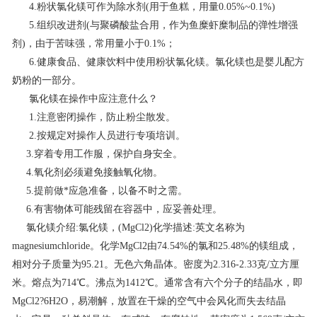
4.粉状氯化镁可作为除水剂(用于鱼糕，用量0.05%~0.1%)
联系我们
5.组织改进剂(与聚磷酸盐合用，作为鱼糜虾糜制品的弹性增强
剂)，由于苦味强，常用量小于0.1%；
6.健康食品、健康饮料中使用粉状氯化镁。氯化镁也是婴儿配方
奶粉的一部分。
氯化镁在操作中应注意什么？
1.注意密闭操作，防止粉尘散发。
2.按规定对操作人员进行专项培训。
3.穿着专用工作服，保护自身安全。
4.氧化剂必须避免接触氧化物。
5.提前做*应急准备，以备不时之需。
6.有害物体可能残留在容器中，应妥善处理。
氯化镁介绍:氯化镁，(MgCl2)化学描述:英文名称为
magnesiumchloride。化学MgCl2由74.54%的氯和25.48%的镁组成，
相对分子质量为95.21。无色六角晶体。密度为2.316-2.33克/立方厘
米。熔点为714℃。沸点为1412℃。通常含有六个分子的结晶水，即
MgCl2?6H2O，易潮解，放置在干燥的空气中会风化而失去结晶