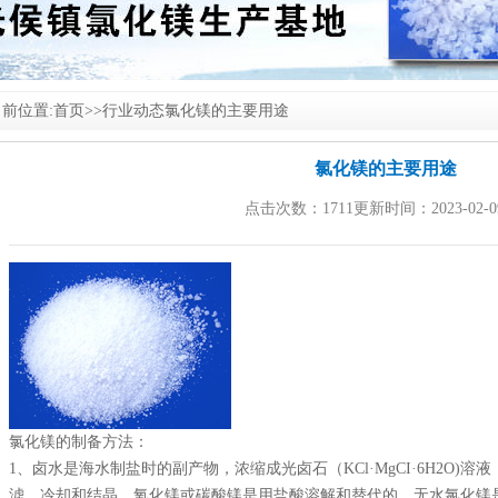
前位置:
首页
>>
行业动态
氯化镁的主要用途
氯化镁的主要用途
点击次数：1711更新时间：2023-02-0
氯化镁
的制备方法：
1、卤水是海水制盐时的副产物，浓缩成光卤石（KCl·MgCI·6H2O)
滤、冷却和结晶。氧化镁或碳酸镁是用盐酸溶解和替代的。无水
氯化镁