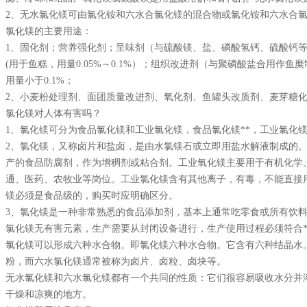
2、无水氯化镁可由氯化铵和六水合氯化镁的混合物或氯化铵和六水合
氯化镁的主要用途：
1、固化剂；营养强化剂；呈味剂（与硫酸镁、盐、磷酸氢钙、硫酸钙
(用于鱼糕，用量0.05%～0.1%）；组织改进剂（与聚磷酸盐合用作
用量小于0.1%；
2、小麦粉处理剂、面团质量改进剂、氧化剂、鱼罐头改质剂、麦芽糖
氯化镁对人体有害吗？
1、氯化镁可分为食品氯化镁和工业氯化镁，食品氯化镁**，工业氯化
2、氯化镁，又称卤片和盐卤，是由水氯镁石或立即用盐水解液制成的
产的食品防腐剂，作为增稠剂或粘合剂。工业氧化镁主要用于有机化学
通、医药、农牧业等岗位。工业氯化镁含有其他离子，有毒，不能直接
镁必须是食品级的，购买时应明确区分。
3、氯化镁是一种非常熟悉的食品添加剂，基本上通常吃零食或所有饮
氯化镁无有害元素，生产需要从封闭设备进行，生产使用过程必须符合*
氯化镁可以形成六种水合物。即氯化镁六种水合物。它含有六种结晶水
粉，而六水氯化镁通常被称为卤片、卤粒、卤块等。
无水氯化镁和六水氯化镁都有一个共同的性质：它们很容易吸收水分并
干燥和凉爽的地方。