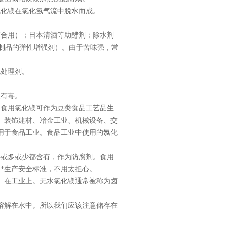
氯化镁在氯化氢气流中脱水而成。
等合用）；日本清酒等助酵剂；除水剂
鱼糜制品的弹性增强剂）。由于苦味强，常
化处理剂。
镁有毒。
。食用氯化镁可作为豆类食品工艺品生
、装饰建材、冶金工业、机械设备、交
用于食品工业。食品工业中使用的氯化
料或多或少都含有，作为防腐剂。食用
*生产安全标准，不用太担心。
。在工业上。无水氯化镁通常被称为卤
溶解在水中。所以我们应该注意储存在