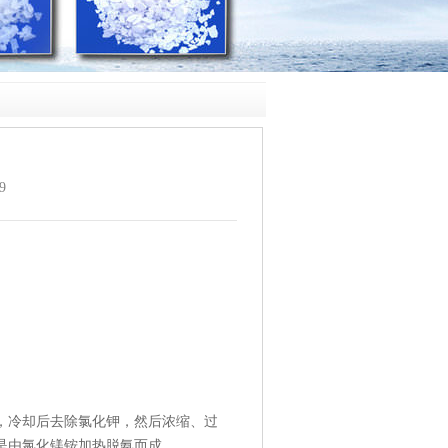
9
溶液，冷却后去除氯化钾，然后浓缩、过
是由
氯化镁
铵加热脱氨而成。