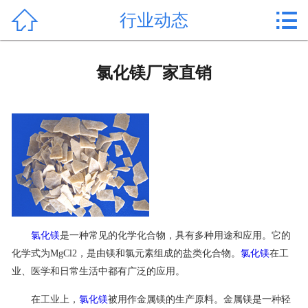


行业动态
首页

产品中心
氯化镁厂家直销
新闻中心
公司形象
公司简介
氯化镁价格
作用用途
氯化镁
是一种常见的化学化合物，具有多种用途和应用。它的
化学式为MgCl2，是由镁和氯元素组成的盐类化合物。
氯化镁
在工
行业动态
业、医学和日常生活中都有广泛的应用。
常见问题
在工业上，
氯化镁
被用作金属镁的生产原料。金属镁是一种轻