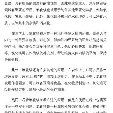
金属，具有很高的强度和耐腐蚀性，因此在航空航天、汽车制造等
联系我们
领域有重要的应用。氯化镁也被用于制备其他重要化学品，例如氧
化镁、氢氧化镁等。此外，氯化镁还被用作水处理剂，可以净化水
质，去除其中的杂质和污染物。
在医学上，氯化镁被用作一种治疗镁缺乏症的药物。镁是人体
内的一种重要矿物质，对心脏、肌肉和神经系统的正常功能起着关
键作用。缺乏镁会导致多种健康问题，包括心律失常、肌肉痉挛
等。氯化镁可以作为镁的补充剂，帮助维持人体内镁的平衡，保持
身体健康。
此外，氯化镁还有许多其他的应用。在农业上，它可以用作土
壤改良剂，改善土壤结构，增加土壤肥力。在食品工业中，氯化镁
被用作凝固剂，可以制备豆腐等食品。在化妆品制造中，氯化镁可
以用作稳定剂，增加化妆品的保存期限。
然而，尽管氯化镁有着广泛的应用，但是在使用过程中也需要
注意一些安全问题。氯化镁是一种腐蚀性较强的化合物，在处理时