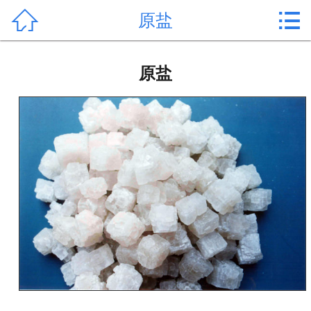


原盐
首页

产品中心
原盐
新闻中心
公司形象
公司简介
氯化镁价格
作用用途
行业动态
常见问题